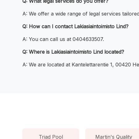
Q: What legal services do you offer?
A: We offer a wide range of legal services tailore
Q: How can I contact Lakiasiaintoimisto Lind?
A: You can call us at 0404633507.
Q: Where is Lakiasiaintoimisto Lind located?
A: We are located at Kantelettarentie 1, 00420 Hel
Triad Pool
Martin's Quality