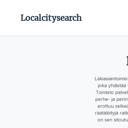
Localcitysearch
Lakiasiaintoimis
joka yhdistää
Toimisto palvel
perhe- ja perin
erottuu selkeä
räätälöityjä rat
on sen sitout