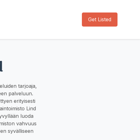
Get Listed
d
eluiden tarjoaja,
een palveluun.
tyen erityisesti
aintoimisto Lind
kyvyllään luoda
Toimiston vahvuus
en syvälliseen