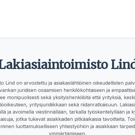
Lakiasiaintoimisto Lin
to Lind on arvostettu ja asiakaslähtöinen oikeudellisten palv
 vankan juridisen osaamisen henkilökohtaiseen ja empaattis
ee monipuolisesti sekä yksityishenkilöitä että yrityksiä, keskit
töoikeuteen, yritysjuridiikkaan sekä riidanratkaisuun. Lakiasi
llä ja avoimella viestinnällään, tarkalla työskentelyllään ja 
kaisuja, jotka tukevat asiakkaiden pitkäaikaisia tavoitteita. 
uminen luottamukselliseen yhteistyöhön ja asiakkaan tarpeid
ymmärtämiseen.